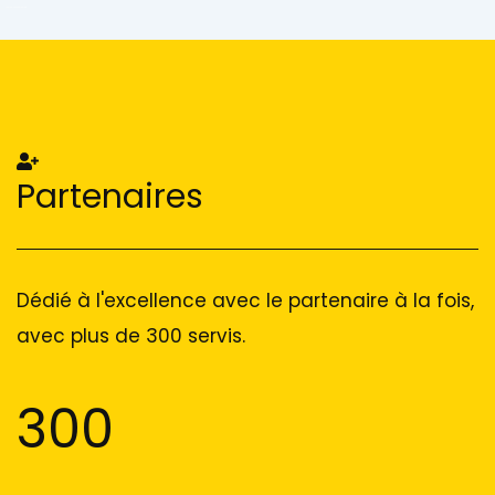
Add Your Heading Text Here
Add Your Heading Text Here
Partenaires
Dédié à l'excellence avec le partenaire à la fois,
avec plus de 300 servis.
300