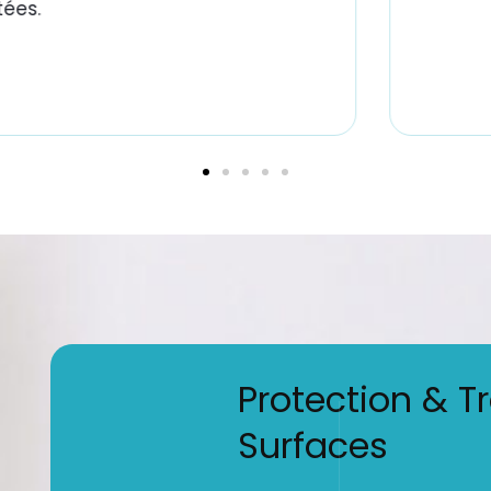
ées.
Protection & T
Surfaces