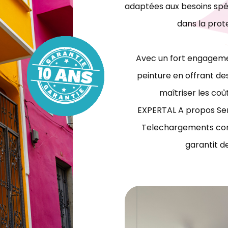
adaptées aux besoins spéc
dans la prot
Avec un fort engagemen
peinture en offrant des
maîtriser les coû
EXPERTAL A propos Ser
Telechargements con
garantit d
travaux de peinture bâtiment Tunisie