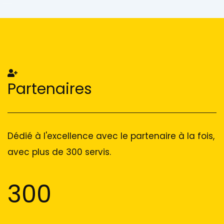
Add Your Heading Text Here
Add Your Heading Text Here
Partenaires
Dédié à l'excellence avec le partenaire à la fois,
avec plus de 300 servis.
300