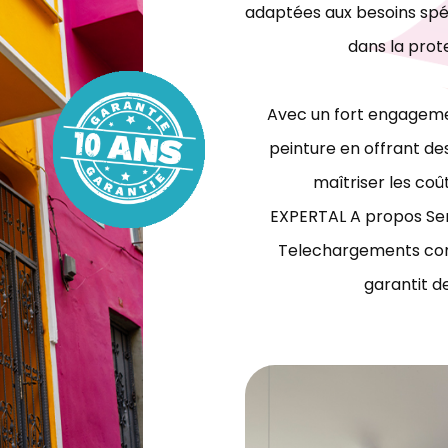
adaptées aux besoins spéc
dans la prot
Avec un fort engagemen
peinture en offrant des
maîtriser les coû
EXPERTAL A propos Ser
Telechargements con
garantit d
travaux de peinture bâtiment Tunisie