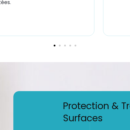
ées.
Protection & T
Surfaces