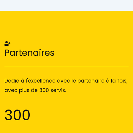
Add Your Heading Text Here
Add Your Heading Text Here
Partenaires
Dédié à l'excellence avec le partenaire à la fois,
avec plus de 300 servis.
300