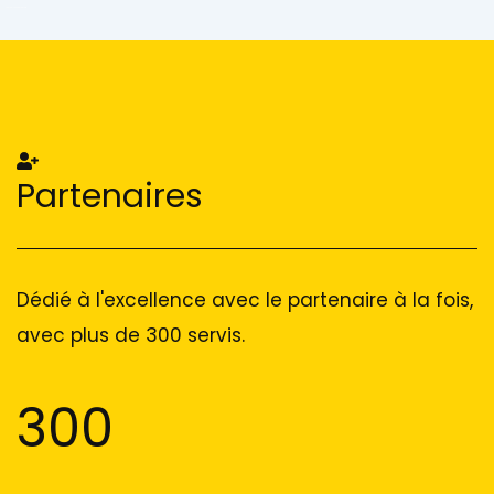
Add Your Heading Text Here
Add Your Heading Text Here
Partenaires
Dédié à l'excellence avec le partenaire à la fois,
avec plus de 300 servis.
300