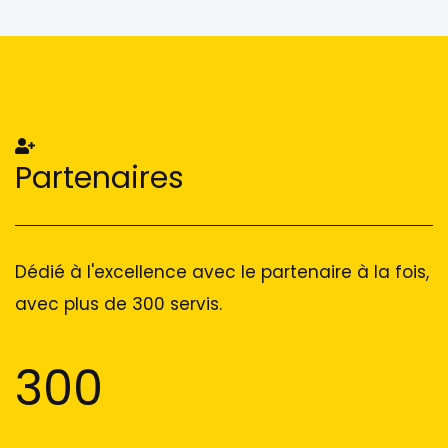
Add Your Heading Text Here
Add Your Heading Text Here
Partenaires
Dédié à l'excellence avec le partenaire à la fois,
avec plus de 300 servis.
300