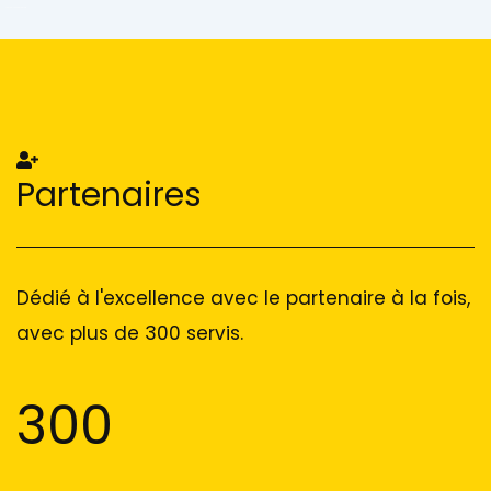
Add Your Heading Text Here
Add Your Heading Text Here
Partenaires
Dédié à l'excellence avec le partenaire à la fois,
avec plus de 300 servis.
300