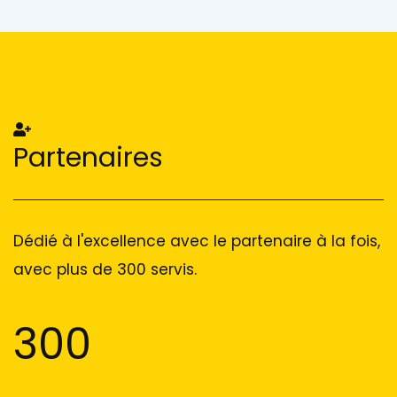
Add Your Heading Text Here
Add Your Heading Text Here
Partenaires
Dédié à l'excellence avec le partenaire à la fois,
avec plus de 300 servis.
300