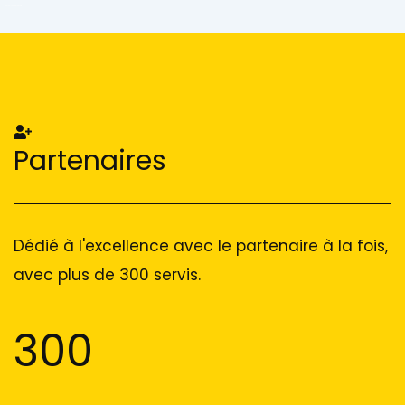
Add Your Heading Text Here
Add Your Heading Text Here
Partenaires
Dédié à l'excellence avec le partenaire à la fois,
avec plus de 300 servis.
300