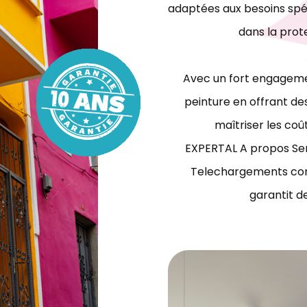
adaptées aux besoins spéc
dans la prot
Avec un fort engagemen
peinture en offrant des
maîtriser les coû
EXPERTAL A propos Ser
Telechargements con
garantit d
travaux de peinture bâtiment Tunisie