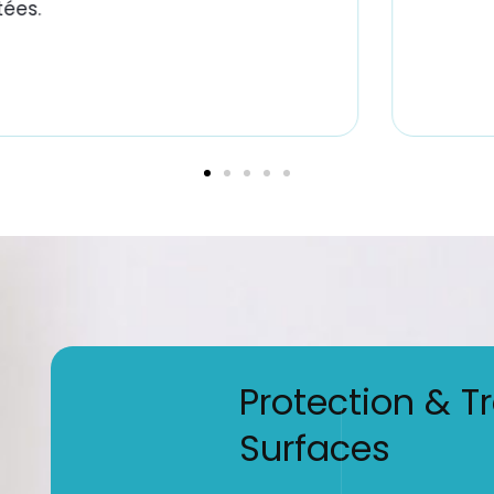
ées.
Protection & T
Surfaces