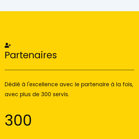
Add Your Heading Text Here
Add Your Heading Text Here
Partenaires
Dédié à l'excellence avec le partenaire à la fois,
avec plus de 300 servis.
300