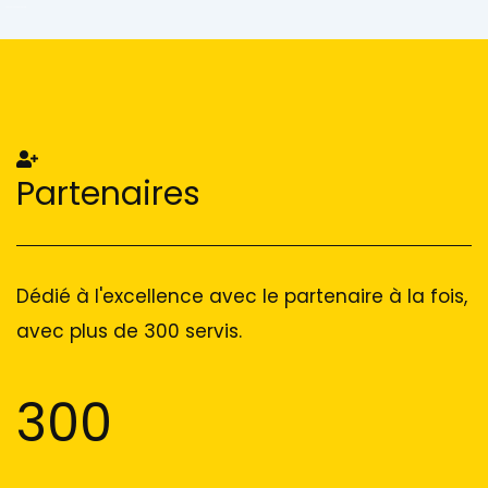
Add Your Heading Text Here
Add Your Heading Text Here
Partenaires
Dédié à l'excellence avec le partenaire à la fois,
avec plus de 300 servis.
300