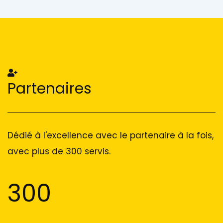
Add Your Heading Text Here
Add Your Heading Text Here
Partenaires
Dédié à l'excellence avec le partenaire à la fois,
avec plus de 300 servis.
300