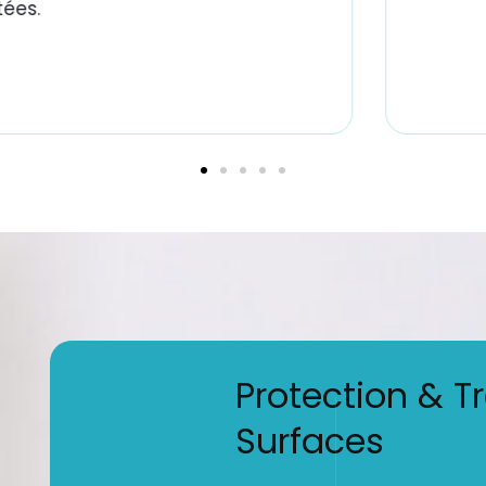
ées.
Protection & T
Surfaces