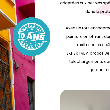
adaptées aux besoins spéc
dans la prot
Avec un fort engagemen
peinture en offrant des
maîtriser les coû
EXPERTAL A propos Ser
Telechargements con
garantit d
travaux de peinture bâtiment Tunisie