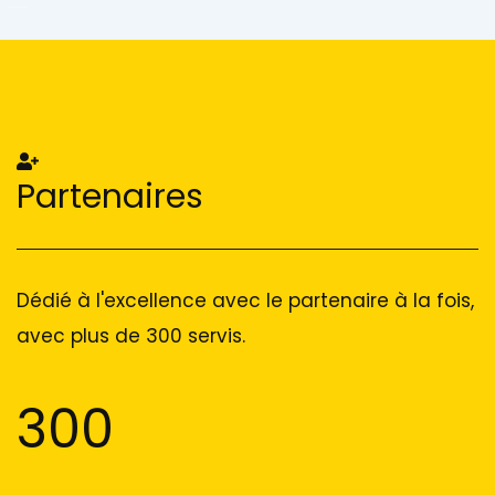
Add Your Heading Text Here
Add Your Heading Text Here
Partenaires
Dédié à l'excellence avec le partenaire à la fois,
avec plus de 300 servis.
300