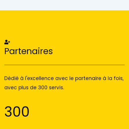
Add Your Heading Text Here
Add Your Heading Text Here
Partenaires
Dédié à l'excellence avec le partenaire à la fois,
avec plus de 300 servis.
300