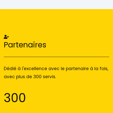
Add Your Heading Text Here
Add Your Heading Text Here
Partenaires
Dédié à l'excellence avec le partenaire à la fois,
avec plus de 300 servis.
300