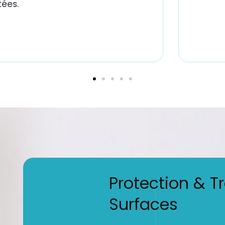
ées.
Protection & T
Surfaces