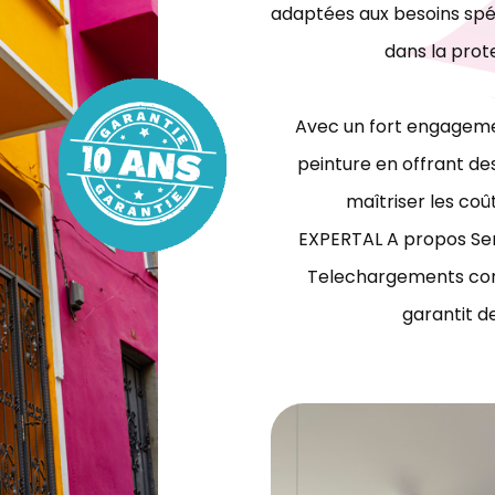
adaptées aux besoins spéc
dans la prot
Avec un fort engagemen
peinture en offrant des
maîtriser les coû
EXPERTAL A propos Ser
Telechargements con
garantit d
travaux de peinture bâtiment Tunisie