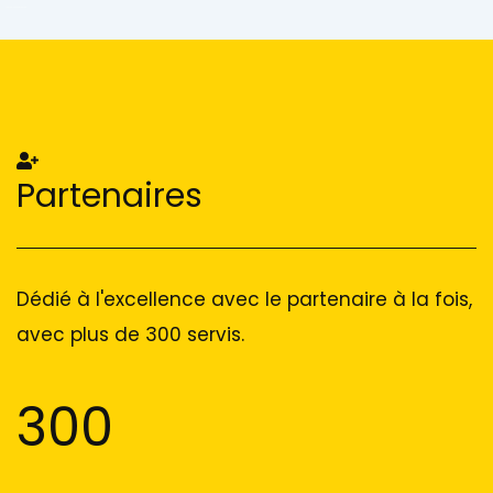
Add Your Heading Text Here
Add Your Heading Text Here
Partenaires
Dédié à l'excellence avec le partenaire à la fois,
avec plus de 300 servis.
300