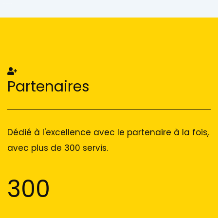
Add Your Heading Text Here
Add Your Heading Text Here
Partenaires
Dédié à l'excellence avec le partenaire à la fois,
avec plus de 300 servis.
300