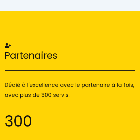
Add Your Heading Text Here
Add Your Heading Text Here
Partenaires
Dédié à l'excellence avec le partenaire à la fois,
avec plus de 300 servis.
300