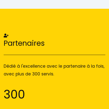
Add Your Heading Text Here
Add Your Heading Text Here
Partenaires
Dédié à l'excellence avec le partenaire à la fois,
avec plus de 300 servis.
300