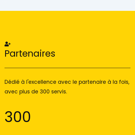
Add Your Heading Text Here
Add Your Heading Text Here
Partenaires
Dédié à l'excellence avec le partenaire à la fois,
avec plus de 300 servis.
300