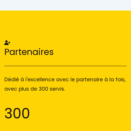
Add Your Heading Text Here
Add Your Heading Text Here
Partenaires
Dédié à l'excellence avec le partenaire à la fois,
avec plus de 300 servis.
300