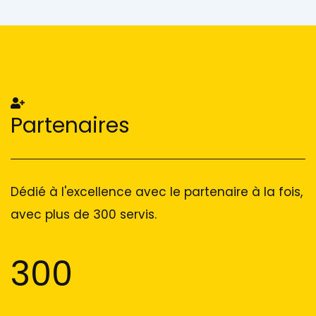
Add Your Heading Text Here
Add Your Heading Text Here
Partenaires
Dédié à l'excellence avec le partenaire à la fois,
avec plus de 300 servis.
300