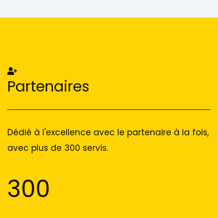
Add Your Heading Text Here
Add Your Heading Text Here
Partenaires
Dédié à l'excellence avec le partenaire à la fois,
avec plus de 300 servis.
300