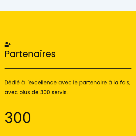
Add Your Heading Text Here
Add Your Heading Text Here
Partenaires
Dédié à l'excellence avec le partenaire à la fois,
avec plus de 300 servis.
300