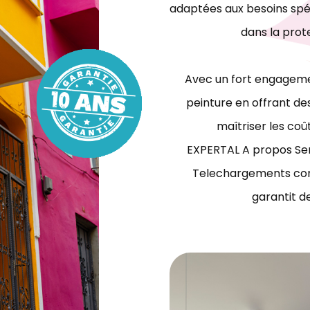
adaptées aux besoins spéc
dans la prot
Avec un fort engagemen
peinture en offrant des
maîtriser les coû
EXPERTAL A propos Ser
Telechargements con
garantit d
travaux de peinture bâtiment Tunisie