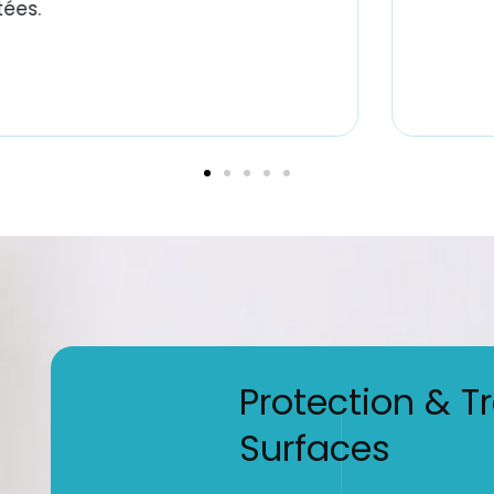
ées.
Protection & T
Surfaces